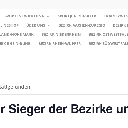
SPORTENTWICKLUNG
SPORTJUGEND-WTTV
TRAINERWES
LINESHOP
ÜBER UNS
BEZIRK AACHEN-EUREGIO
BEZIRK
RLAND/HOHE MARK
BEZIRK NIEDERRHEIN
BEZIRK OSTWESTFALE
IRK RHEIN-RUHR
BEZIRK RHEIN-WUPPER
BEZIRK SÜDWESTFAL
stattgefunden.
ür Sieger der Bezirke u