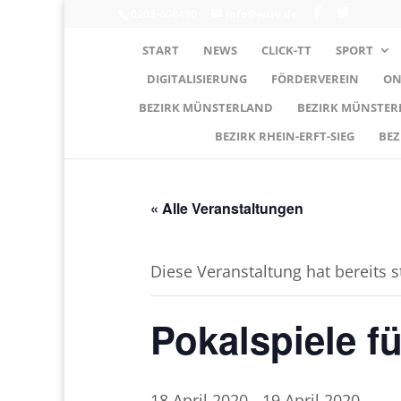
0203-608490
info@wttv.de
START
NEWS
CLICK-TT
SPORT
DIGITALISIERUNG
FÖRDERVEREIN
ON
BEZIRK MÜNSTERLAND
BEZIRK MÜNSTE
BEZIRK RHEIN-ERFT-SIEG
BEZ
« Alle Veranstaltungen
Diese Veranstaltung hat bereits 
Pokalspiele f
18.April 2020
-
19.April 2020