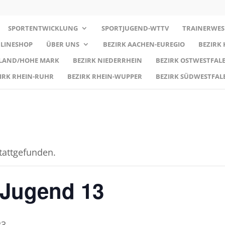
SPORTENTWICKLUNG
SPORTJUGEND-WTTV
TRAINERWES
LINESHOP
ÜBER UNS
BEZIRK AACHEN-EUREGIO
BEZIRK
RLAND/HOHE MARK
BEZIRK NIEDERRHEIN
BEZIRK OSTWESTFALE
IRK RHEIN-RUHR
BEZIRK RHEIN-WUPPER
BEZIRK SÜDWESTFAL
stattgefunden.
Jugend 13
23