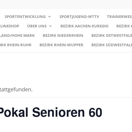
SPORTENTWICKLUNG
SPORTJUGEND-WTTV
TRAINERWES
LINESHOP
ÜBER UNS
BEZIRK AACHEN-EUREGIO
BEZIRK
RLAND/HOHE MARK
BEZIRK NIEDERRHEIN
BEZIRK OSTWESTFALE
IRK RHEIN-RUHR
BEZIRK RHEIN-WUPPER
BEZIRK SÜDWESTFAL
stattgefunden.
Pokal Senioren 60