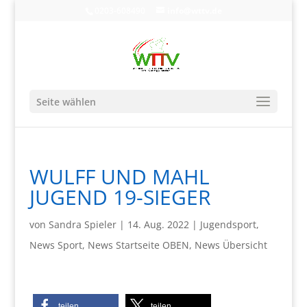
0203-608490
info@wttv.de
Seite wählen
WULFF UND MAHL
JUGEND 19-SIEGER
von
Sandra Spieler
|
14. Aug. 2022
|
Jugendsport
,
News Sport
,
News Startseite OBEN
,
News Übersicht
teilen
teilen