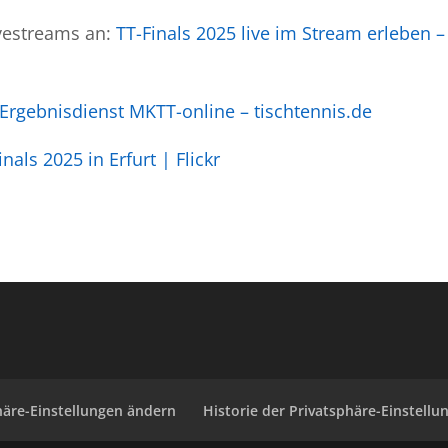
ivestreams an:
TT-Finals 2025 live im Stream erleben –
Ergebnisdienst MKTT-online – tischtennis.de
inals 2025 in Erfurt | Flickr
häre-Einstellungen ändern
Historie der Privatsphäre-Einstellu