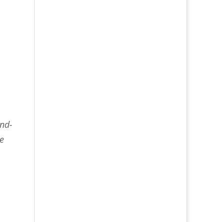
nd-
le