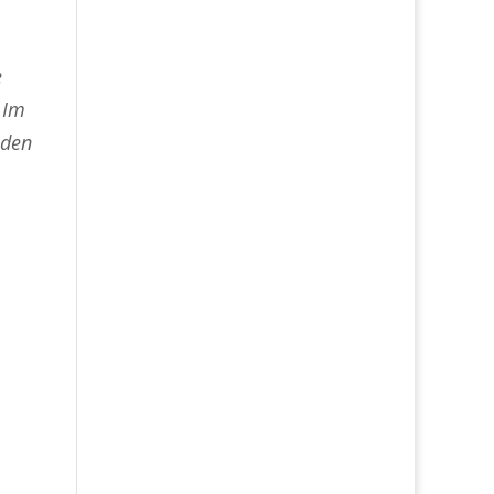
e
 Im
 den