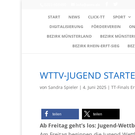
0203-608490
info@wttv.de
START
NEWS
CLICK-TT
SPORT
DIGITALISIERUNG
FÖRDERVEREIN
ON
BEZIRK MÜNSTERLAND
BEZIRK MÜNSTE
BEZIRK RHEIN-ERFT-SIEG
BEZ
WTTV-JUGEND STARTE
von
Sandra Spieler
|
4. Juni 2025
|
TT-Finals E
teilen
teilen
Ab Freitag geht’s los: Jugend-Wett
Am Freitag beginnen die Jugend-Wett