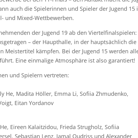
nn auch die Spielerinnen und Spieler der Jugend 15 
el- und Mixed-Wettbewerben.
ilnehmenden der Jugend 19 ab den Viertelfinalspielen:
sgetragen – der Haupthalle, in der hauptsächlich die
Meistertitel kämpfen. Bei der Jugend 15 werden all
führt. Eine einmalige Atmosphäre ist also garantiert!
nen und Spielern vertreten:
ly He, Madita Höller, Emma Li, Sofiia Zhmudenko,
Voigt, Eitan Yordanov
e, Eireen Kalaitzidou, Frieda Strugholz, Sofiia
sel, Sebastian Lenz, Jamal Oudriss und Alexander