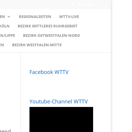
0-Artikel
EN
REGIONALSEITEN
WTTV-LIVE
 KÖLN
BEZIRK MITTLERES RUHRGEBIET
N/LIPPE
BEZIRK OSTWESTFALEN-NORD
EN
BEZIRK WESTFALEN-MITTE
Facebook WTTV
Youtube-Channel WTTV
ugend