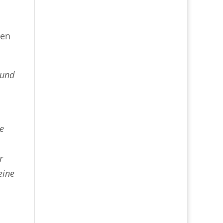
den
 und
e
r
eine