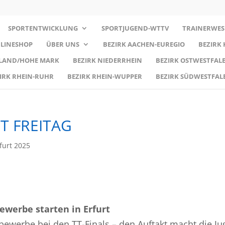
SPORTENTWICKLUNG
SPORTJUGEND-WTTV
TRAINERWES
LINESHOP
ÜBER UNS
BEZIRK AACHEN-EUREGIO
BEZIRK
RLAND/HOHE MARK
BEZIRK NIEDERRHEIN
BEZIRK OSTWESTFALE
IRK RHEIN-RUHR
BEZIRK RHEIN-WUPPER
BEZIRK SÜDWESTFAL
T FREITAG
rfurt 2025
bewerbe starten in Erfurt
bewerbe bei den TT-Finals – den Auftakt macht die J