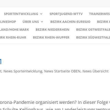
SPORTENTWICKLUNG
SPORTJUGEND-WTTV
TRAINERWES
LINESHOP
ÜBER UNS
BEZIRK AACHEN-EUREGIO
BEZIRK
RLAND/HOHE MARK
BEZIRK NIEDERRHEIN
BEZIRK OSTWESTFALE
IRK RHEIN-RUHR
BEZIRK RHEIN-WUPPER
BEZIRK SÜDWESTFAL
1
t
,
News Sportentwicklung
,
News Startseite OBEN
,
News Übersicht
orona-Pandemie organisiert werden? In dieser Folge
n Schulte-Kellinghaus, wie am Landesleistungszentru