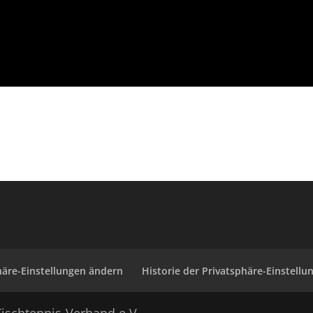
häre-Einstellungen ändern
Historie der Privatsphäre-Einstellu
ischtennis-Verband e.V.