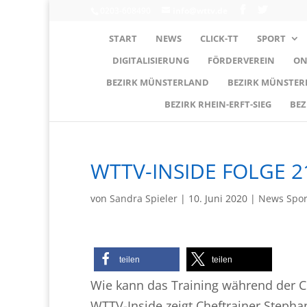
0203-608490
info@wttv.de
START
NEWS
CLICK-TT
SPORT
DIGITALISIERUNG
FÖRDERVEREIN
ON
BEZIRK MÜNSTERLAND
BEZIRK MÜNSTE
BEZIRK RHEIN-ERFT-SIEG
BEZ
WTTV-INSIDE FOLGE 2
von
Sandra Spieler
|
10. Juni 2020
|
News Spor
teilen
teilen
Wie kann das Training während der C
WTTV-Inside zeigt Cheftrainer Stepha