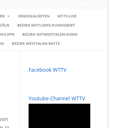
0-Artikel
EN
REGIONALSEITEN
WTTV-LIVE
 KÖLN
BEZIRK MITTLERES RUHRGEBIET
N/LIPPE
BEZIRK OSTWESTFALEN-NORD
EN
BEZIRK WESTFALEN-MITTE
Facebook WTTV
Youtube-Channel WTTV
 von
m in