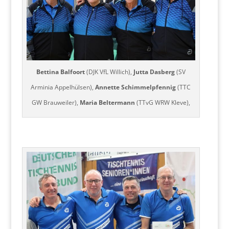
Bettina Balfoort
(DJK VfL Willich),
Jutta Dasberg
(SV
Arminia Appelhülsen),
Annette Schimmelpfennig
(TTC
GW Brauweiler),
Maria Beltermann
(TTvG WRW Kleve),