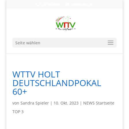
0203-608490
info@wttv.de
Seite wählen
WTTV HOLT
DEUTSCHLANDPOKAL
60+
von
Sandra Spieler
|
10. Okt. 2023
|
NEWS Startseite
TOP 3