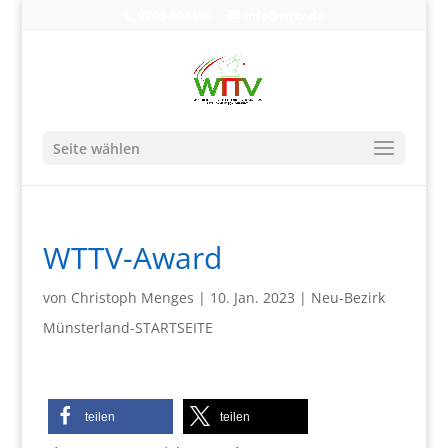
0203-608490
info@wttv.de
Seite wählen
WTTV-Award
von
Christoph Menges
|
10. Jan. 2023
|
Neu-Bezirk
Münsterland-STARTSEITE
teilen
teilen