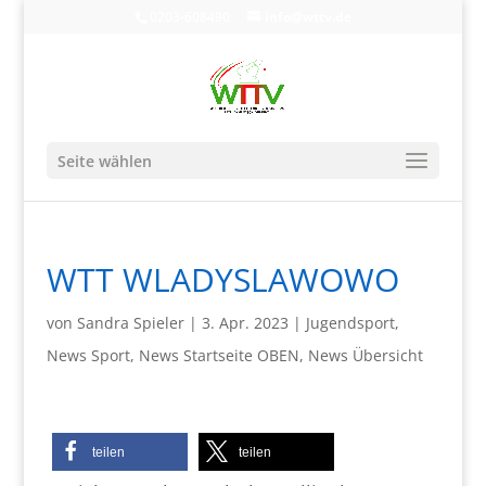
0203-608490
info@wttv.de
Seite wählen
WTT WLADYSLAWOWO
von
Sandra Spieler
|
3. Apr. 2023
|
Jugendsport
,
News Sport
,
News Startseite OBEN
,
News Übersicht
teilen
teilen