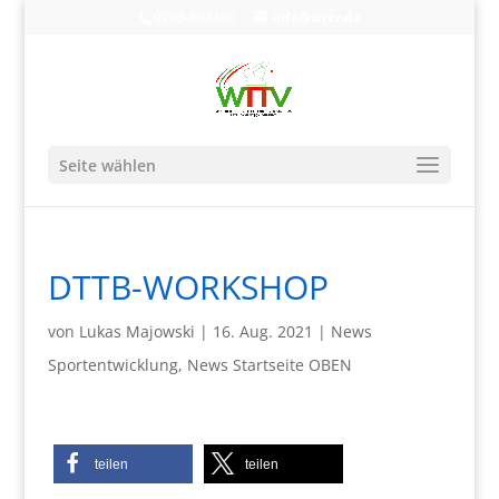
0203-608490
info@wttv.de
Seite wählen
DTTB-WORKSHOP
von
Lukas Majowski
|
16. Aug. 2021
|
News
Sportentwicklung
,
News Startseite OBEN
teilen
teilen