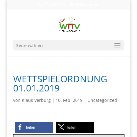
0203-608490
info@wttv.de
Seite wählen
WETTSPIELORDNUNG
01.01.2019
von
Klaus Verburg
|
10. Feb. 2019
|
Uncategorized
teilen
teilen