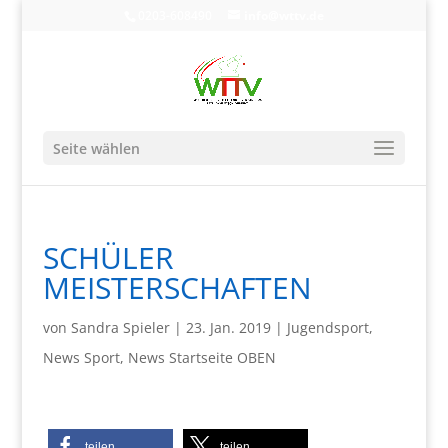
0203-608490
info@wttv.de
Seite wählen
SCHÜLER
MEISTERSCHAFTEN
von
Sandra Spieler
|
23. Jan. 2019
|
Jugendsport
,
News Sport
,
News Startseite OBEN
teilen
teilen