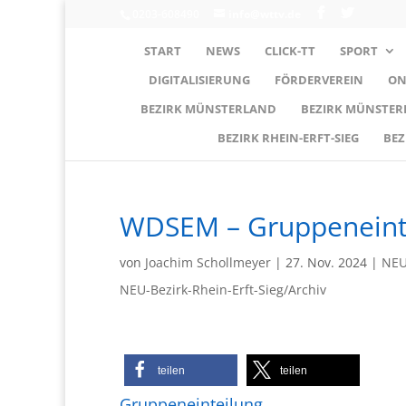
0203-608490
info@wttv.de
START
NEWS
CLICK-TT
SPORT
DIGITALISIERUNG
FÖRDERVEREIN
ON
BEZIRK MÜNSTERLAND
BEZIRK MÜNSTE
BEZIRK RHEIN-ERFT-SIEG
BEZ
WDSEM – Gruppeneinte
von
Joachim Schollmeyer
|
27. Nov. 2024
|
NEU
NEU-Bezirk-Rhein-Erft-Sieg/Archiv
teilen
teilen
Gruppeneinteilung