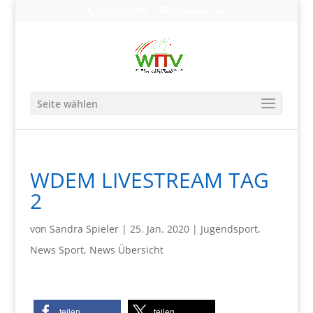
0203-608490
info@wttv.de
Seite wählen
WDEM LIVESTREAM TAG
2
von
Sandra Spieler
|
25. Jan. 2020
|
Jugendsport
,
News Sport
,
News Übersicht
teilen
teilen