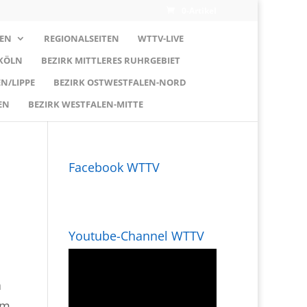
0-Artikel
EN
REGIONALSEITEN
WTTV-LIVE
 KÖLN
BEZIRK MITTLERES RUHRGEBIET
N/LIPPE
BEZIRK OSTWESTFALEN-NORD
EN
BEZIRK WESTFALEN-MITTE
Facebook WTTV
Youtube-Channel WTTV
n
rm