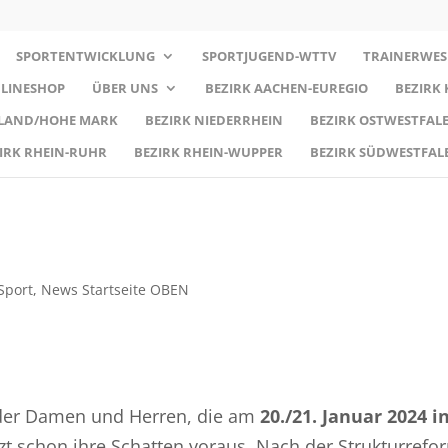
SPORTENTWICKLUNG
SPORTJUGEND-WTTV
TRAINERWES
LINESHOP
ÜBER UNS
BEZIRK AACHEN-EUREGIO
BEZIRK
RLAND/HOHE MARK
BEZIRK NIEDERRHEIN
BEZIRK OSTWESTFALE
IRK RHEIN-RUHR
BEZIRK RHEIN-WUPPER
BEZIRK SÜDWESTFAL
Sport
,
News Startseite OBEN
der Damen und Herren, die am
20./21. Januar 2024 i
t schon ihre Schatten voraus. Nach der Strukturrefo