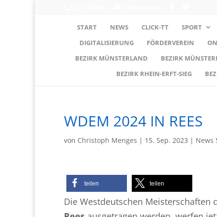
0203-608490
info@wttv.de
START
NEWS
CLICK-TT
SPORT
DIGITALISIERUNG
FÖRDERVEREIN
ON
BEZIRK MÜNSTERLAND
BEZIRK MÜNSTE
BEZIRK RHEIN-ERFT-SIEG
BEZ
WDEM 2024 IN REES
von
Christoph Menges
|
15. Sep. 2023
|
News 
teilen
teilen
Die Westdeutschen Meisterschaften 
Rees
ausgetragen werden, werfen jetz