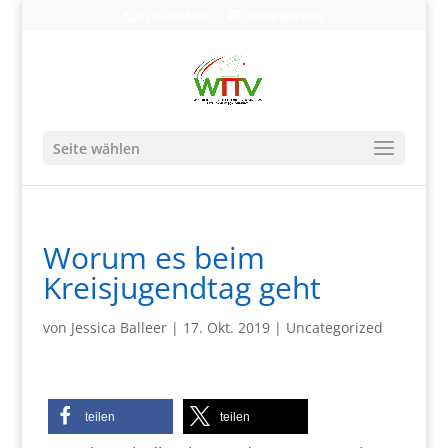
0203-608490
info@wttv.de
Seite wählen
Worum es beim
Kreisjugendtag geht
von
Jessica Balleer
|
17. Okt. 2019
|
Uncategorized
teilen
teilen