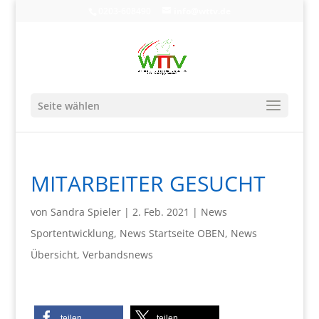
0203-608490
info@wttv.de
Seite wählen
MITARBEITER GESUCHT
von
Sandra Spieler
|
2. Feb. 2021
|
News
Sportentwicklung
,
News Startseite OBEN
,
News
Übersicht
,
Verbandsnews
teilen
teilen