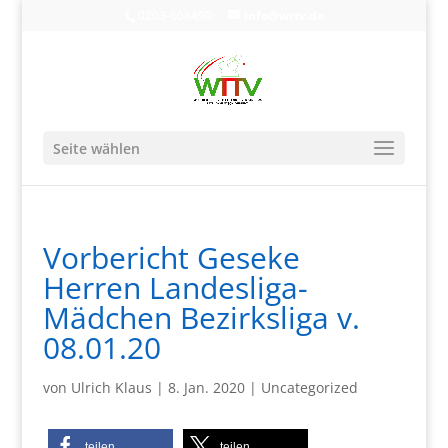
0203-608490
info@wttv.de
Seite wählen
Vorbericht Geseke
Herren Landesliga-
Mädchen Bezirksliga v.
08.01.20
von
Ulrich Klaus
|
8. Jan. 2020
|
Uncategorized
teilen
teilen