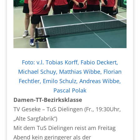
Foto: v.l. Tobias Korff, Fabio Deckert,
Michael Schuy, Matthias Wibbe, Florian
Fechtler, Emilo Schulz, Andreas Wibbe,
Pascal Polak
Damen-TT-Bezirksklasse
TV Geseke – TuS Dielingen (Fr., 19:30Uhr,
„Alte Sargfabrik“)
Mit dem TuS Dielingen reist am Freitag
Abend kein geringerer als der