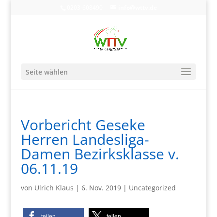
0203-608490
info@wttv.de
Seite wählen
Vorbericht Geseke
Herren Landesliga-
Damen Bezirksklasse v.
06.11.19
von
Ulrich Klaus
|
6. Nov. 2019
|
Uncategorized
teilen
teilen