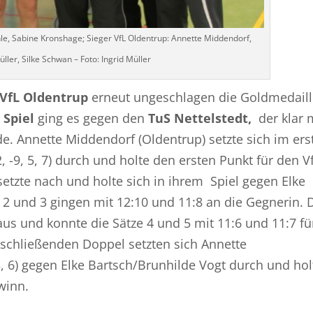
ahle, Sabine Kronshage; Sieger VfL Oldentrup: Annette Middendorf,
üller, Silke Schwan – Foto: Ingrid Müller
VfL Oldentrup
erneut ungeschlagen die Goldmedaill
 Spiel
ging es gegen den
TuS Nettelstedt,
der klar 
 Annette Middendorf (Oldentrup) setzte sich im ers
, -9, 5, 7) durch und holte den ersten Punkt für den V
setzte nach und holte sich in ihrem Spiel gegen Elke
z 2 und 3 gingen mit 12:10 und 11:8 an die Gegnerin.
aus und konnte die Sätze 4 und 5 mit 11:6 und 11:7 fü
nschließenden Doppel setzten sich Annette
3, 6) gegen Elke Bartsch/Brunhilde Vogt durch und ho
winn.