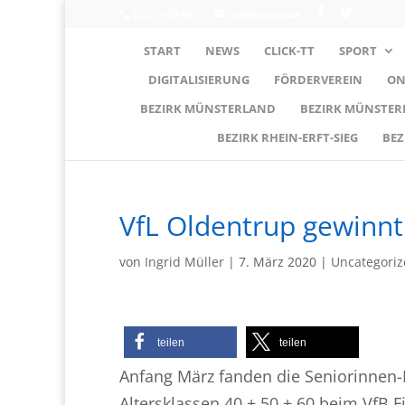
0203-608490
info@wttv.de
START
NEWS
CLICK-TT
SPORT
DIGITALISIERUNG
FÖRDERVEREIN
ON
BEZIRK MÜNSTERLAND
BEZIRK MÜNSTE
BEZIRK RHEIN-ERFT-SIEG
BEZ
VfL Oldentrup gewinnt
von
Ingrid Müller
|
7. März 2020
|
Uncategori
teilen
teilen
Anfang März fanden die Seniorinnen-
Altersklassen 40 + 50 + 60 beim VfB F