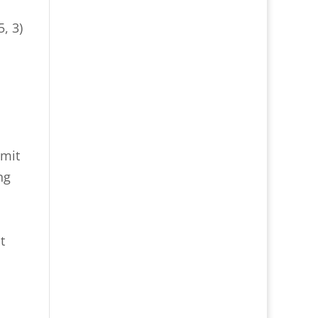
, 3)
 mit
ng
t