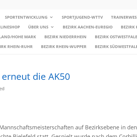
SPORTENTWICKLUNG
SPORTJUGEND-WTTV
TRAINERWES
LINESHOP
ÜBER UNS
BEZIRK AACHEN-EUREGIO
BEZIRK
RLAND/HOHE MARK
BEZIRK NIEDERRHEIN
BEZIRK OSTWESTFALE
IRK RHEIN-RUHR
BEZIRK RHEIN-WUPPER
BEZIRK SÜDWESTFAL
 erneut die AK50
zed
Mannschaftsmeisterschaften auf Bezirksebene in den
ichte Bielefeld statt. Gespielt wurde nach dem Corbill