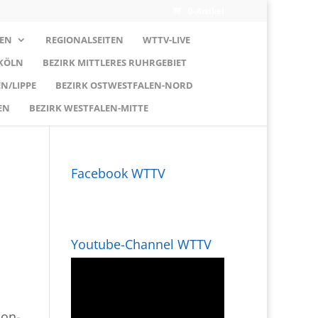
0-Artikel
EN
REGIONALSEITEN
WTTV-LIVE
 KÖLN
BEZIRK MITTLERES RUHRGEBIET
N/LIPPE
BEZIRK OSTWESTFALEN-NORD
EN
BEZIRK WESTFALEN-MITTE
Facebook WTTV
Youtube-Channel WTTV
ion-