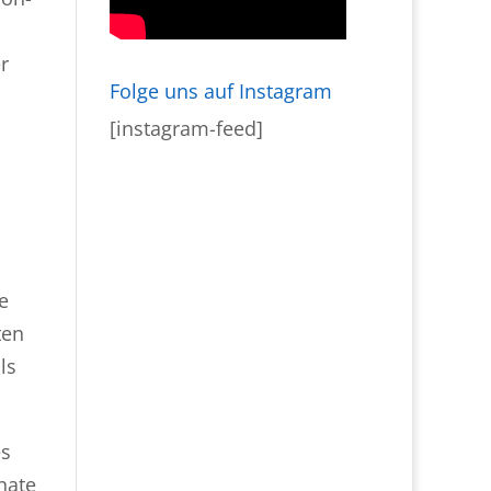
r
Folge uns auf Instagram
[instagram-feed]
e
ten
ls
es
nate