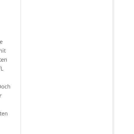
e
mit
ten
fL
 Doch
r
lten