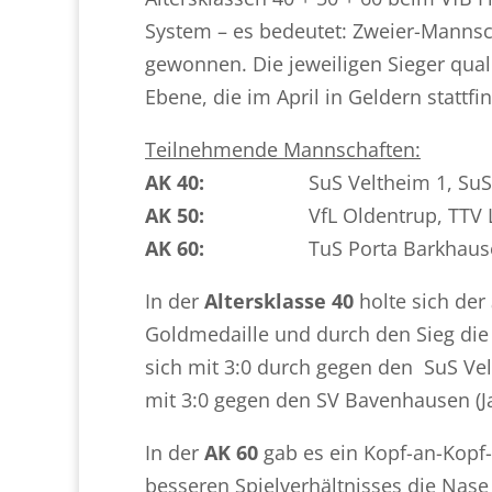
System – es bedeutet: Zweier-Mannsc
gewonnen. Die jeweiligen Sieger qual
Ebene, die im April in Geldern stattfin
Teilnehmende Mannschaften:
AK 40:
SuS Veltheim 1, SuS Vel
AK 50:
VfL Oldentrup, TTV Lage,
AK 60:
TuS Porta Barkhausen , 
In der
Altersklasse 40
holte sich der
Goldmedaille und durch den Sieg die 
sich mit 3:0 durch gegen den SuS Vel
mit 3:0 gegen den SV Bavenhausen (J
In der
AK 60
gab es ein Kopf-an-Kop
besseren Spielverhältnisses die Nase