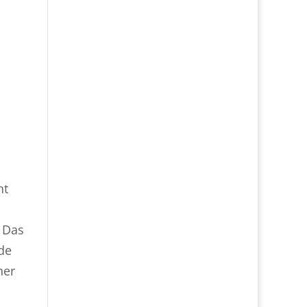
ht
. Das
de
ner