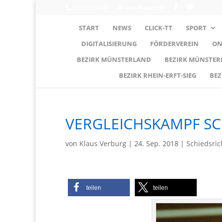
0203-608490
info@wttv.de
START
NEWS
CLICK-TT
SPORT
DIGITALISIERUNG
FÖRDERVEREIN
ON
BEZIRK MÜNSTERLAND
BEZIRK MÜNSTE
BEZIRK RHEIN-ERFT-SIEG
BEZ
VERGLEICHSKAMPF SC
von
Klaus Verburg
|
24. Sep. 2018
|
Schiedsric
teilen
teilen