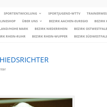
SPORTENTWICKLUNG
SPORTJUGEND-WTTV
TRAINERWES
LINESHOP
ÜBER UNS
BEZIRK AACHEN-EUREGIO
BEZIRK
RLAND/HOHE MARK
BEZIRK NIEDERRHEIN
BEZIRK OSTWESTFALE
IRK RHEIN-RUHR
BEZIRK RHEIN-WUPPER
BEZIRK SÜDWESTFAL
HIEDSRICHTER
hter