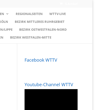
0-Artikel
EN
REGIONALSEITEN
WTTV-LIVE
 KÖLN
BEZIRK MITTLERES RUHRGEBIET
N/LIPPE
BEZIRK OSTWESTFALEN-NORD
EN
BEZIRK WESTFALEN-MITTE
Facebook WTTV
Youtube-Channel WTTV