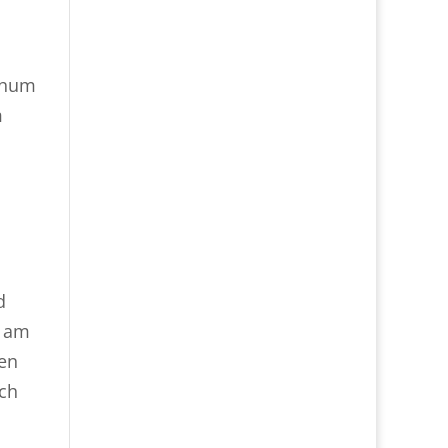
ochum
m
d
e am
len
uch