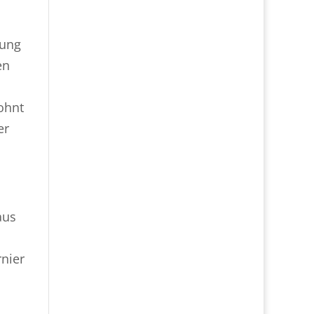
tung
en
ohnt
er
aus
nier