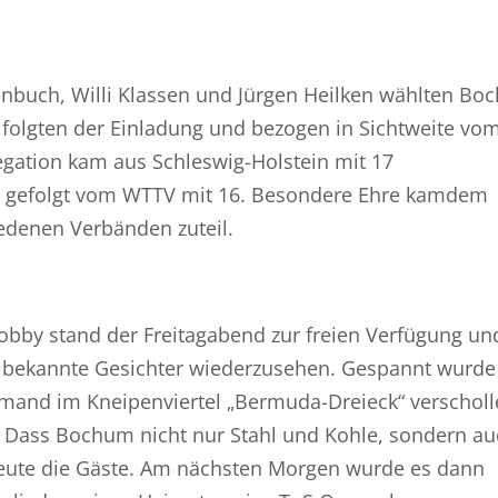
nbuch, Willi Klassen und Jürgen Heilken wählten B
r folgten der Einladung und bezogen in Sichtweite vo
egation kam aus Schleswig-Holstein mit 17
 gefolgt vom WTTV mit 16. Besondere Ehre kamdem
edenen Verbänden zuteil.
lobby stand der Freitagabend zur freien Verfügung un
, bekannte Gesichter wiederzusehen. Gespannt wurd
mand im Kneipenviertel „Bermuda-Dreieck“ verschol
ll. Dass Bochum nicht nur Stahl und Kohle, sondern a
rfreute die Gäste. Am nächsten Morgen wurde es dann