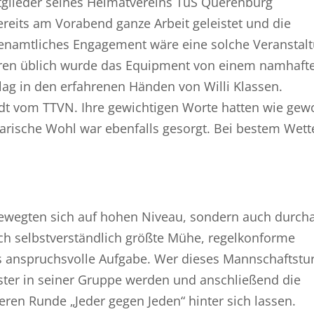
itglieder seines Heimatvereins TuS Querenburg
ereits am Vorabend ganze Arbeit geleistet und die
hrenamtliches Engagement wäre eine solche Veranstal
ieren üblich wurde das Equipment von einem namhaft
g lag in den erfahrenen Händen von Willi Klassen.
dt vom TTVN. Ihre gewichtigen Worte hatten wie gew
arische Wohl war ebenfalls gesorgt. Bei bestem Wett
wegten sich auf hohen Niveau, sondern auch durch
ich selbstverständlich größte Mühe, regelkonforme
 anspruchsvolle Aufgabe. Wer dieses Mannschaftstur
ster in seiner Gruppe werden und anschließend die
eren Runde „Jeder gegen Jeden“ hinter sich lassen.