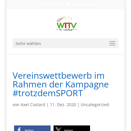
0203-608490
info@wttv.de
Seite wählen
Vereinswettbewerb im
Rahmen der Kampagne
#trotzdemSPORT
von
Axel Costard
|
11. Dez. 2020
|
Uncategorized
teilen
teilen