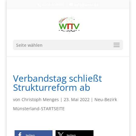
0203-608490
info@wttv.de
Seite wählen
Verbandstag schließt
Strukturreform ab
von
Christoph Menges
|
23. Mai 2022
|
Neu-Bezirk
Münsterland-STARTSEITE
teilen
teilen