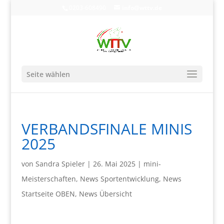
0203-608490
info@wttv.de
Seite wählen
VERBANDSFINALE MINIS
2025
von
Sandra Spieler
|
26. Mai 2025
|
mini-
Meisterschaften
,
News Sportentwicklung
,
News
Startseite OBEN
,
News Übersicht