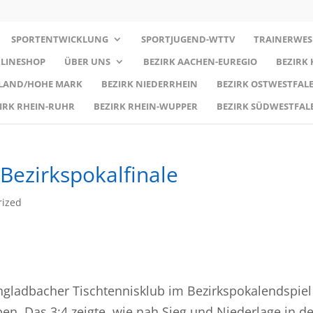
SPORTENTWICKLUNG
SPORTJUGEND-WTTV
TRAINERWES
LINESHOP
ÜBER UNS
BEZIRK AACHEN-EUREGIO
BEZIRK
RLAND/HOHE MARK
BEZIRK NIEDERRHEIN
BEZIRK OSTWESTFALE
IRK RHEIN-RUHR
BEZIRK RHEIN-WUPPER
BEZIRK SÜDWESTFAL
 Bezirkspokalfinale
rized
ladbacher Tischtennisklub im Bezirkspokalendspiel
en. Das 3:4 zeigte, wie nah Sieg und Niederlage in de