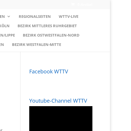
0-Artikel
EN
REGIONALSEITEN
WTTV-LIVE
 KÖLN
BEZIRK MITTLERES RUHRGEBIET
N/LIPPE
BEZIRK OSTWESTFALEN-NORD
EN
BEZIRK WESTFALEN-MITTE
Facebook WTTV
Youtube-Channel WTTV
r