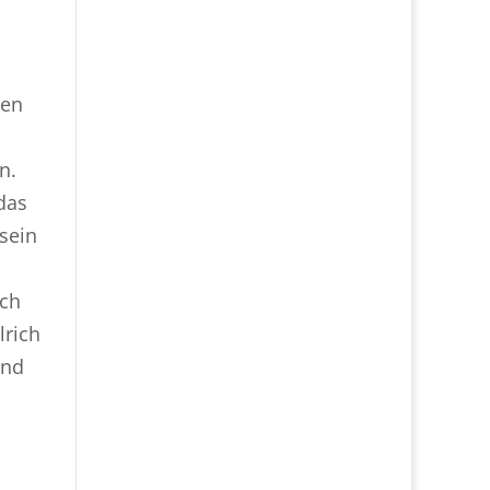
ten
n.
das
 sein
uch
lrich
und