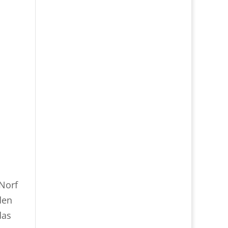
Norf
den
das