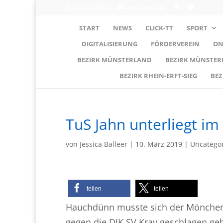
0203-608490
info@wttv.de
START
NEWS
CLICK-TT
SPORT
DIGITALISIERUNG
FÖRDERVEREIN
ON
BEZIRK MÜNSTERLAND
BEZIRK MÜNSTE
BEZIRK RHEIN-ERFT-SIEG
BEZ
TuS Jahn unterliegt im
von
Jessica Balleer
|
10. März 2019
|
Uncatego
teilen
teilen
Hauchdünn musste sich der Möncheng
gegen die DJK SV Kray geschlagen geb