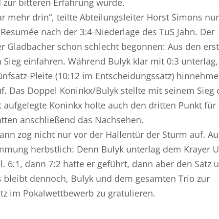
 zur bitteren Erfahrung wurde.
r mehr drin“, teilte Abteilungsleiter Horst Simons nur
s Resumée nach der 3:4-Niederlage des TuS Jahn. Der
er Gladbacher schon schlecht begonnen: Aus den ers
 Sieg einfahren. Während Bulyk klar mit 0:3 unterlag,
ünfsatz-Pleite (10:12 im Entscheidungssatz) hinnehme
uf. Das Doppel Koninkx/Bulyk stellte mit seinem Sieg 
t aufgelegte Koninkx holte auch den dritten Punkt für
tten anschließend das Nachsehen.
 Dann zog nicht nur vor der Hallentür der Sturm auf. A
immung herbstlich: Denn Bulyk unterlag dem Krayer U
6:1, dann 7:2 hatte er geführt, dann aber den Satz 
 Es bleibt dennoch, Bulyk und dem gesamten Trio zur
tz im Pokalwettbewerb zu gratulieren.