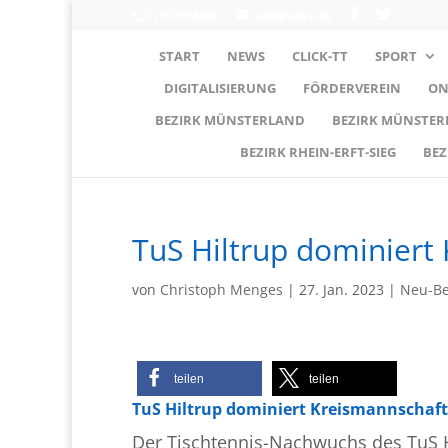
0203-608490
info@wttv.de
START
NEWS
CLICK-TT
SPORT
DIGITALISIERUNG
FÖRDERVEREIN
ON
BEZIRK MÜNSTERLAND
BEZIRK MÜNSTE
BEZIRK RHEIN-ERFT-SIEG
BEZ
TuS Hiltrup dominiert
von
Christoph Menges
|
27. Jan. 2023
|
Neu-Be
teilen
teilen
TuS Hiltrup dominiert Kreismannschaft
Der Tischtennis-Nachwuchs des TuS Hi