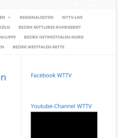
0-Artikel
EN
REGIONALSEITEN
WTTV-LIVE
 KÖLN
BEZIRK MITTLERES RUHRGEBIET
N/LIPPE
BEZIRK OSTWESTFALEN-NORD
EN
BEZIRK WESTFALEN-MITTE
en
Facebook WTTV
Youtube-Channel WTTV