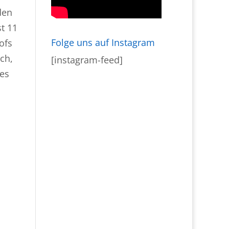
den
t 11
Folge uns auf Instagram
ofs
ch,
[instagram-feed]
des