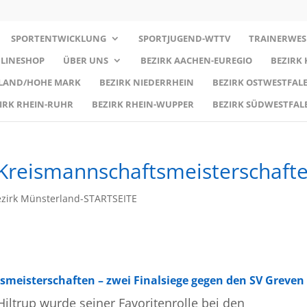
SPORTENTWICKLUNG
SPORTJUGEND-WTTV
TRAINERWES
LINESHOP
ÜBER UNS
BEZIRK AACHEN-EUREGIO
BEZIRK
RLAND/HOHE MARK
BEZIRK NIEDERRHEIN
BEZIRK OSTWESTFALE
IRK RHEIN-RUHR
BEZIRK RHEIN-WUPPER
BEZIRK SÜDWESTFAL
 Kreismannschaftsmeisterschaft
zirk Münsterland-STARTSEITE
smeisterschaften – zwei Finalsiege gegen den SV Greven
ltrup wurde seiner Favoritenrolle bei den