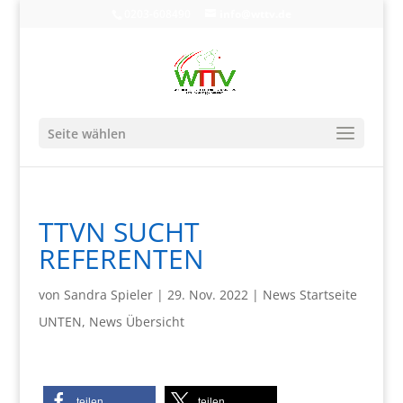
0203-608490
info@wttv.de
Seite wählen
TTVN SUCHT
REFERENTEN
von
Sandra Spieler
|
29. Nov. 2022
|
News Startseite
UNTEN
,
News Übersicht
teilen
teilen