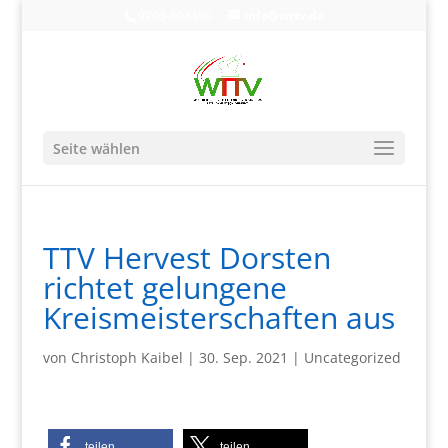
0203-608490
info@wttv.de
Seite wählen
TTV Hervest Dorsten
richtet gelungene
Kreismeisterschaften aus
von
Christoph Kaibel
|
30. Sep. 2021
|
Uncategorized
teilen
teilen