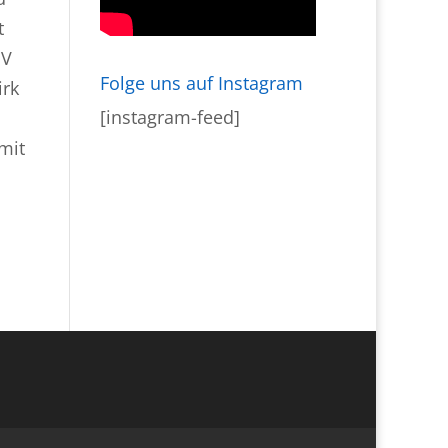
t
SV
Folge uns auf Instagram
irk
[instagram-feed]
mit