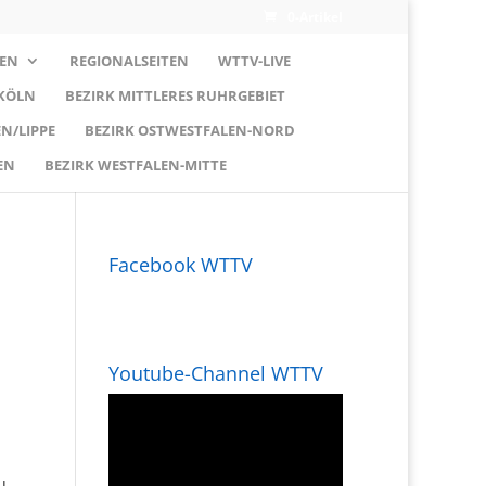
0-Artikel
EN
REGIONALSEITEN
WTTV-LIVE
 KÖLN
BEZIRK MITTLERES RUHRGEBIET
N/LIPPE
BEZIRK OSTWESTFALEN-NORD
EN
BEZIRK WESTFALEN-MITTE
Facebook WTTV
Youtube-Channel WTTV
u