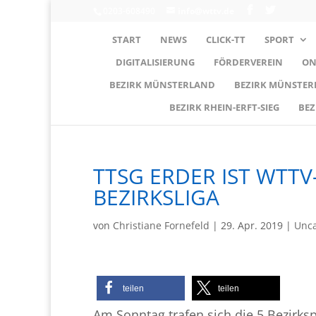
0203-608490
info@wttv.de
START
NEWS
CLICK-TT
SPORT
DIGITALISIERUNG
FÖRDERVEREIN
ON
BEZIRK MÜNSTERLAND
BEZIRK MÜNSTE
BEZIRK RHEIN-ERFT-SIEG
BEZ
TTSG ERDER IST WTTV
BEZIRKSLIGA
von
Christiane Fornefeld
|
29. Apr. 2019
|
Unca
teilen
teilen
Am Sonntag trafen sich die 5 Bezirks