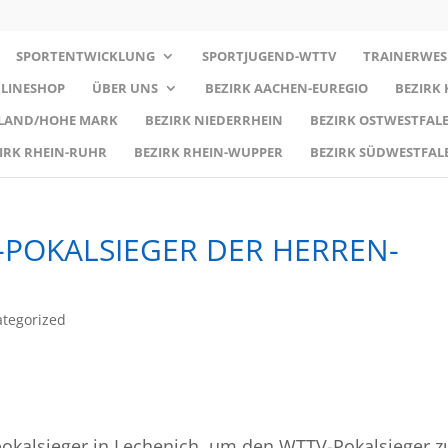
SPORTENTWICKLUNG
SPORTJUGEND-WTTV
TRAINERWES
LINESHOP
ÜBER UNS
BEZIRK AACHEN-EUREGIO
BEZIRK
RLAND/HOHE MARK
BEZIRK NIEDERRHEIN
BEZIRK OSTWESTFALE
IRK RHEIN-RUHR
BEZIRK RHEIN-WUPPER
BEZIRK SÜDWESTFAL
-POKALSIEGER DER HERREN-
tegorized
pokalsieger in Lechenich, um den WTTV-Pokalsieger z