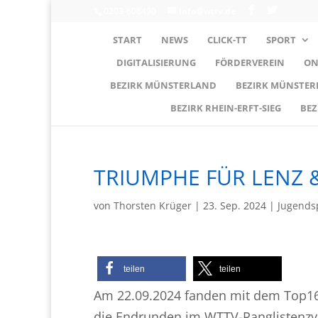
0203-608490
info@wttv.de
START
NEWS
CLICK-TT
SPORT
DIGITALISIERUNG
FÖRDERVEREIN
ON
BEZIRK MÜNSTERLAND
BEZIRK MÜNSTE
BEZIRK RHEIN-ERFT-SIEG
BEZ
TRIUMPHE FÜR LENZ &
von
Thorsten Krüger
|
23. Sep. 2024
|
Jugends
teilen
teilen
Am 22.09.2024 fanden mit dem Top16
die Endrunden im WTTV-Ranglistenzy