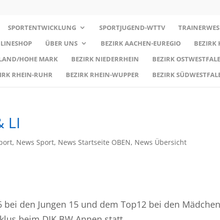
SPORTENTWICKLUNG
SPORTJUGEND-WTTV
TRAINERWES
LINESHOP
ÜBER UNS
BEZIRK AACHEN-EUREGIO
BEZIRK
RLAND/HOHE MARK
BEZIRK NIEDERRHEIN
BEZIRK OSTWESTFALE
IRK RHEIN-RUHR
BEZIRK RHEIN-WUPPER
BEZIRK SÜDWESTFAL
 LI
port
,
News Sport
,
News Startseite OBEN
,
News Übersicht
 bei den Jungen 15 und dem Top12 bei den Mädchen
klus beim DJK BW Annen statt.