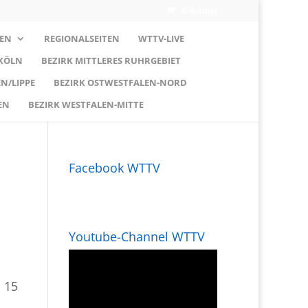
0-Artikel
EN
REGIONALSEITEN
WTTV-LIVE
 KÖLN
BEZIRK MITTLERES RUHRGEBIET
N/LIPPE
BEZIRK OSTWESTFALEN-NORD
EN
BEZIRK WESTFALEN-MITTE
Facebook WTTV
Youtube-Channel WTTV
 15