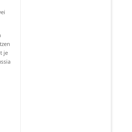
wei
n
tzen
t je
ussia