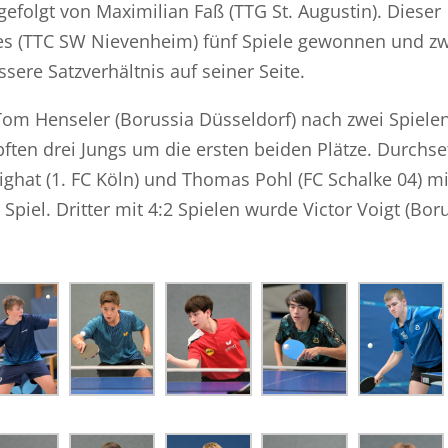
gefolgt von Maximilian Faß (TTG St. Augustin). Dieser
es (TTC SW Nievenheim) fünf Spiele gewonnen und z
sere Satzverhältnis auf seiner Seite.
Tom Henseler (Borussia Düsseldorf) nach zwei Spiele
ften drei Jungs um die ersten beiden Plätze. Durchse
hat (1. FC Köln) und Thomas Pohl (FC Schalke 04) mi
iel. Dritter mit 4:2 Spielen wurde Victor Voigt (Bor