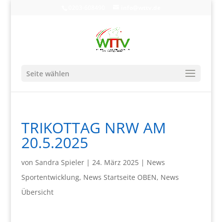
0203-608490
info@wttv.de
Seite wählen
TRIKOTTAG NRW AM
20.5.2025
von
Sandra Spieler
|
24. März 2025
|
News
Sportentwicklung
,
News Startseite OBEN
,
News
Übersicht