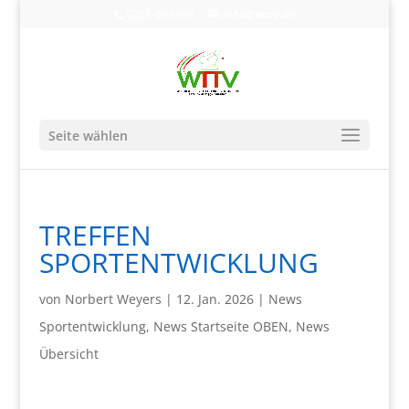
0203-608490
info@wttv.de
Seite wählen
TREFFEN
SPORTENTWICKLUNG
von
Norbert Weyers
|
12. Jan. 2026
|
News
Sportentwicklung
,
News Startseite OBEN
,
News
Übersicht