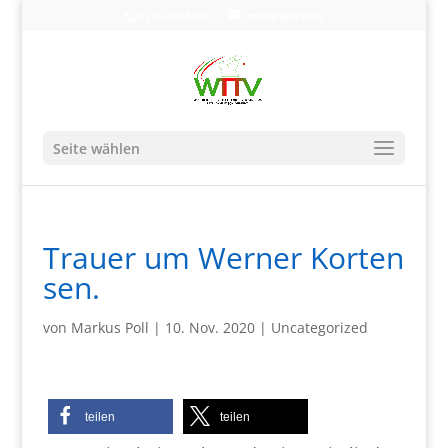
0203-608490
info@wttv.de
Seite wählen
Trauer um Werner Korten
sen.
von
Markus Poll
|
10. Nov. 2020
|
Uncategorized
teilen
teilen