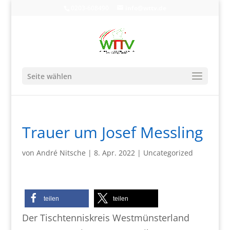
0203-608490
info@wttv.de
Seite wählen
Trauer um Josef Messling
von
André Nitsche
|
8. Apr. 2022
|
Uncategorized
teilen
teilen
Der Tischtenniskreis Westmünsterland