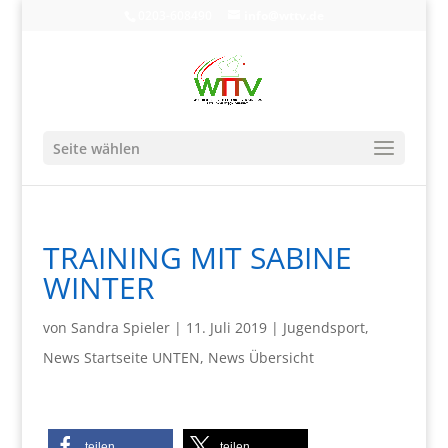
0203-608490
info@wttv.de
Seite wählen
TRAINING MIT SABINE
WINTER
von
Sandra Spieler
|
11. Juli 2019
|
Jugendsport
,
News Startseite UNTEN
,
News Übersicht
teilen
teilen