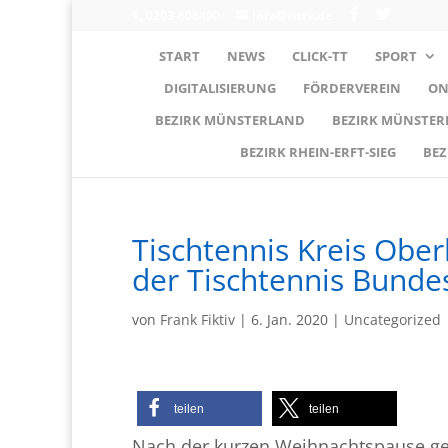
0203-608490
info@wttv.de
START
NEWS
CLICK-TT
SPORT
DIGITALISIERUNG
FÖRDERVEREIN
ON
BEZIRK MÜNSTERLAND
BEZIRK MÜNSTE
BEZIRK RHEIN-ERFT-SIEG
BEZ
Tischtennis Kreis Obe
der Tischtennis Bundes
von
Frank Fiktiv
|
6. Jan. 2020
|
Uncategorized
teilen
teilen
Nach der kurzen Weihnachtspause geh