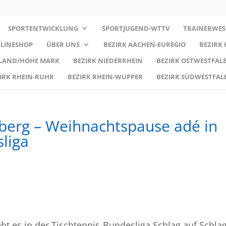
SPORTENTWICKLUNG
SPORTJUGEND-WTTV
TRAINERWES
LINESHOP
ÜBER UNS
BEZIRK AACHEN-EUREGIO
BEZIRK
RLAND/HOHE MARK
BEZIRK NIEDERRHEIN
BEZIRK OSTWESTFALE
IRK RHEIN-RUHR
BEZIRK RHEIN-WUPPER
BEZIRK SÜDWESTFAL
rberg – Weihnachtspause adé in
liga
t es in der Tischtennis-Bundesliga Schlag auf Schla