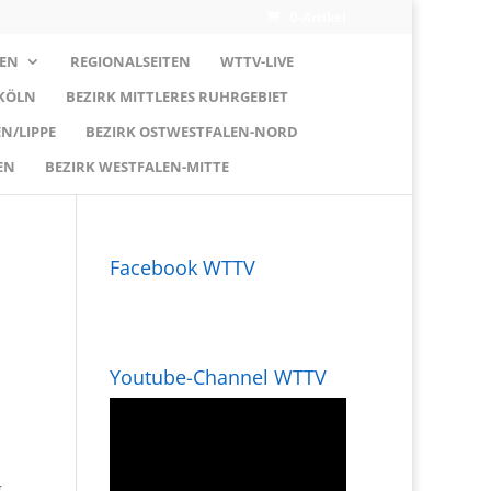
0-Artikel
EN
REGIONALSEITEN
WTTV-LIVE
 KÖLN
BEZIRK MITTLERES RUHRGEBIET
N/LIPPE
BEZIRK OSTWESTFALEN-NORD
EN
BEZIRK WESTFALEN-MITTE
Facebook WTTV
Youtube-Channel WTTV
g