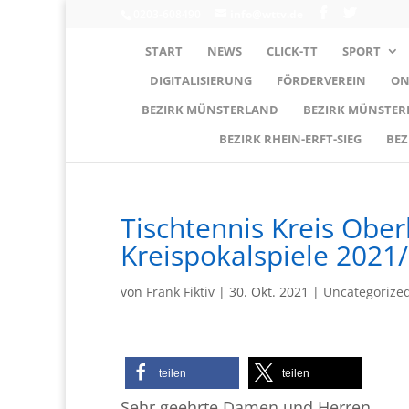
0203-608490
info@wttv.de
START
NEWS
CLICK-TT
SPORT
DIGITALISIERUNG
FÖRDERVEREIN
ON
BEZIRK MÜNSTERLAND
BEZIRK MÜNSTE
BEZIRK RHEIN-ERFT-SIEG
BEZ
Tischtennis Kreis Ober
Kreispokalspiele 2021
von
Frank Fiktiv
|
30. Okt. 2021
|
Uncategorize
teilen
teilen
Sehr geehrte Damen und Herren,