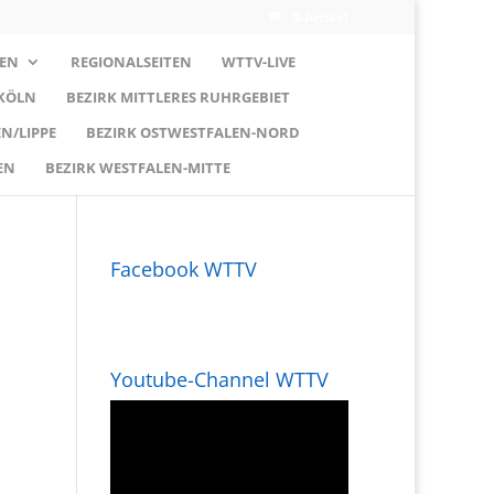
0-Artikel
EN
REGIONALSEITEN
WTTV-LIVE
 KÖLN
BEZIRK MITTLERES RUHRGEBIET
N/LIPPE
BEZIRK OSTWESTFALEN-NORD
EN
BEZIRK WESTFALEN-MITTE
Facebook WTTV
Youtube-Channel WTTV