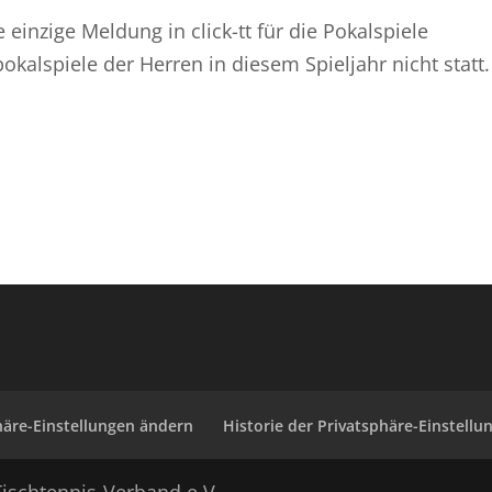
einzige Meldung in click-tt für die Pokalspiele
kalspiele der Herren in diesem Spieljahr nicht statt.
häre-Einstellungen ändern
Historie der Privatsphäre-Einstellu
ischtennis-Verband e.V.