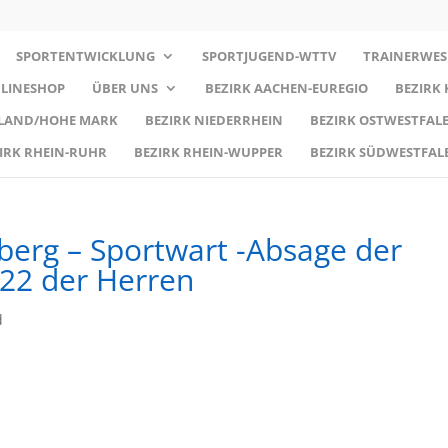
SPORTENTWICKLUNG
SPORTJUGEND-WTTV
TRAINERWES
LINESHOP
ÜBER UNS
BEZIRK AACHEN-EUREGIO
BEZIRK
RLAND/HOHE MARK
BEZIRK NIEDERRHEIN
BEZIRK OSTWESTFALE
IRK RHEIN-RUHR
BEZIRK RHEIN-WUPPER
BEZIRK SÜDWESTFAL
berg – Sportwart -Absage der
/22 der Herren
d