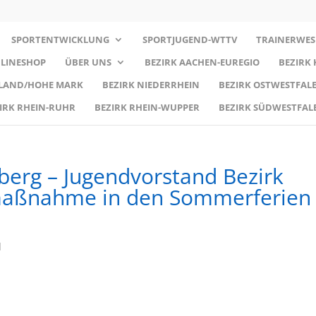
SPORTENTWICKLUNG
SPORTJUGEND-WTTV
TRAINERWES
LINESHOP
ÜBER UNS
BEZIRK AACHEN-EUREGIO
BEZIRK
RLAND/HOHE MARK
BEZIRK NIEDERRHEIN
BEZIRK OSTWESTFALE
IRK RHEIN-RUHR
BEZIRK RHEIN-WUPPER
BEZIRK SÜDWESTFAL
berg – Jugendvorstand Bezirk
smaßnahme in den Sommerferien
d