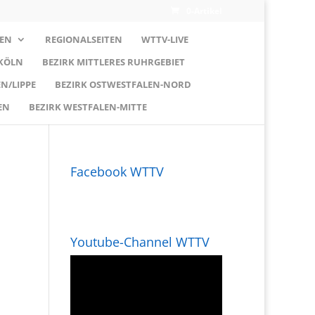
0-Artikel
EN
REGIONALSEITEN
WTTV-LIVE
 KÖLN
BEZIRK MITTLERES RUHRGEBIET
N/LIPPE
BEZIRK OSTWESTFALEN-NORD
EN
BEZIRK WESTFALEN-MITTE
Facebook WTTV
Youtube-Channel WTTV