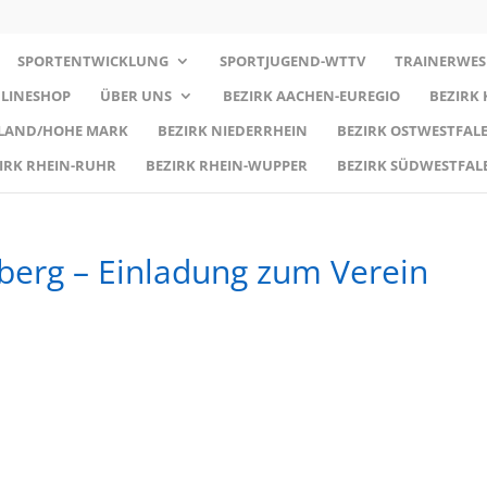
SPORTENTWICKLUNG
SPORTJUGEND-WTTV
TRAINERWES
LINESHOP
ÜBER UNS
BEZIRK AACHEN-EUREGIO
BEZIRK
RLAND/HOHE MARK
BEZIRK NIEDERRHEIN
BEZIRK OSTWESTFALE
IRK RHEIN-RUHR
BEZIRK RHEIN-WUPPER
BEZIRK SÜDWESTFAL
rberg – Einladung zum Verein