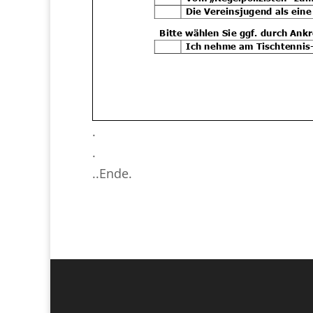
.
.
..Ende.