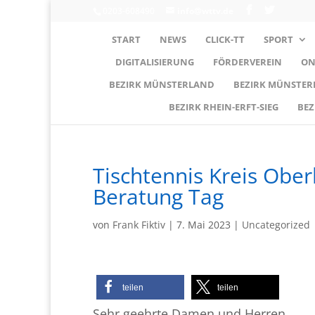
0203-608490
info@wttv.de
START
NEWS
CLICK-TT
SPORT
DIGITALISIERUNG
FÖRDERVEREIN
ON
BEZIRK MÜNSTERLAND
BEZIRK MÜNSTE
BEZIRK RHEIN-ERFT-SIEG
BEZ
Tischtennis Kreis Obe
Beratung Tag
von
Frank Fiktiv
|
7. Mai 2023
|
Uncategorized
teilen
teilen
Sehr geehrte Damen und Herren,