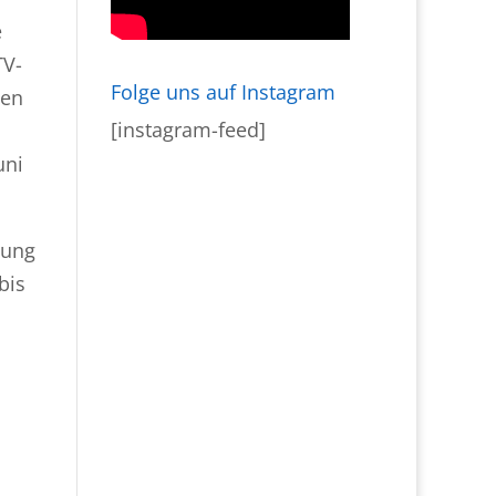
e
TV-
Folge uns auf Instagram
men
[instagram-feed]
uni
hung
bis