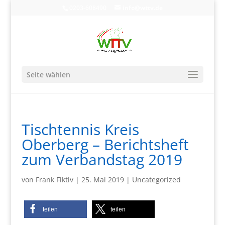
0203-608490
info@wttv.de
Seite wählen
Tischtennis Kreis
Oberberg – Berichtsheft
zum Verbandstag 2019
von
Frank Fiktiv
|
25. Mai 2019
|
Uncategorized
teilen
teilen