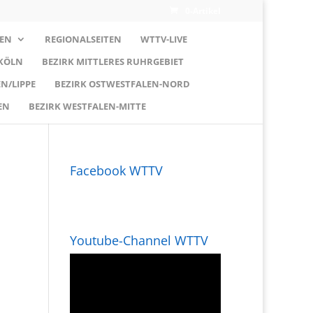
0-Artikel
EN
REGIONALSEITEN
WTTV-LIVE
 KÖLN
BEZIRK MITTLERES RUHRGEBIET
N/LIPPE
BEZIRK OSTWESTFALEN-NORD
EN
BEZIRK WESTFALEN-MITTE
Facebook WTTV
Youtube-Channel WTTV