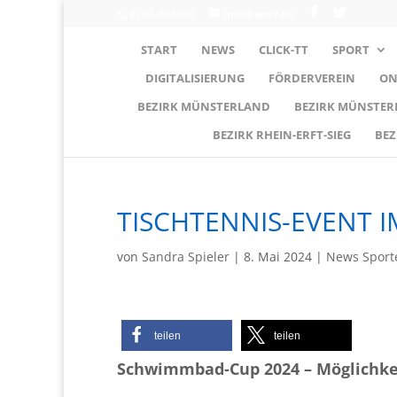
0203-608490
info@wttv.de
START
NEWS
CLICK-TT
SPORT
DIGITALISIERUNG
FÖRDERVEREIN
ON
BEZIRK MÜNSTERLAND
BEZIRK MÜNSTE
BEZIRK RHEIN-ERFT-SIEG
BEZ
TISCHTENNIS-EVENT I
von
Sandra Spieler
|
8. Mai 2024
|
News Sport
teilen
teilen
Schwimmbad-Cup 2024 – Möglichkeit