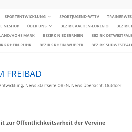
SPORTENTWICKLUNG
SPORTJUGEND-WTTV
TRAINERWES
LINESHOP
ÜBER UNS
BEZIRK AACHEN-EUREGIO
BEZIRK
RLAND/HOHE MARK
BEZIRK NIEDERRHEIN
BEZIRK OSTWESTFALE
IRK RHEIN-RUHR
BEZIRK RHEIN-WUPPER
BEZIRK SÜDWESTFAL
M FREIBAD
entwicklung
,
News Startseite OBEN
,
News Übersicht
,
Outdoor
 zur Öffentlichkeitsarbeit der Vereine