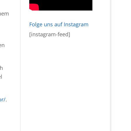
inem
Folge uns auf Instagram
[instagram-feed]
en
ch
l
or/
.