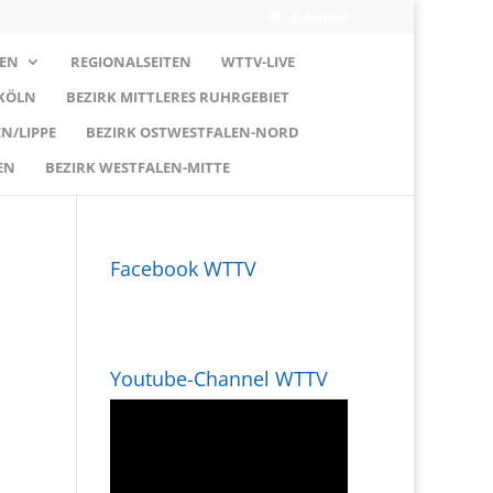
0-Artikel
EN
REGIONALSEITEN
WTTV-LIVE
 KÖLN
BEZIRK MITTLERES RUHRGEBIET
N/LIPPE
BEZIRK OSTWESTFALEN-NORD
EN
BEZIRK WESTFALEN-MITTE
Facebook WTTV
Youtube-Channel WTTV