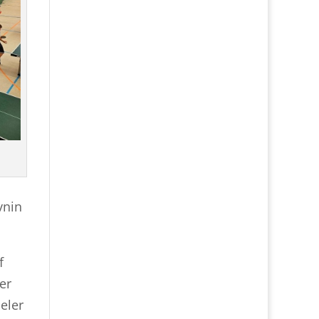
vnin
f
er
eler