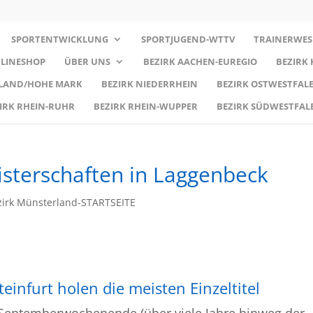
SPORTENTWICKLUNG
SPORTJUGEND-WTTV
TRAINERWES
LINESHOP
ÜBER UNS
BEZIRK AACHEN-EUREGIO
BEZIRK
RLAND/HOHE MARK
BEZIRK NIEDERRHEIN
BEZIRK OSTWESTFALE
IRK RHEIN-RUHR
BEZIRK RHEIN-WUPPER
BEZIRK SÜDWESTFAL
isterschaften in Laggenbeck
irk Münsterland-STARTSEITE
infurt holen die meisten Einzeltitel
 Septemberwochenende (über viele Jahre hinweg der