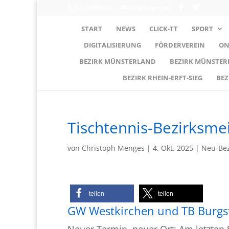
0203-608490
info@wttv.de
START
NEWS
CLICK-TT
SPORT
DIGITALISIERUNG
FÖRDERVEREIN
ON
BEZIRK MÜNSTERLAND
BEZIRK MÜNSTE
BEZIRK RHEIN-ERFT-SIEG
BEZ
Tischtennis-Bezirksme
von
Christoph Menges
|
4. Okt. 2025
|
Neu-Bez
teilen
teilen
GW Westkirchen und TB Burgste
Neuer Termin, neuer Ort: Am letzten