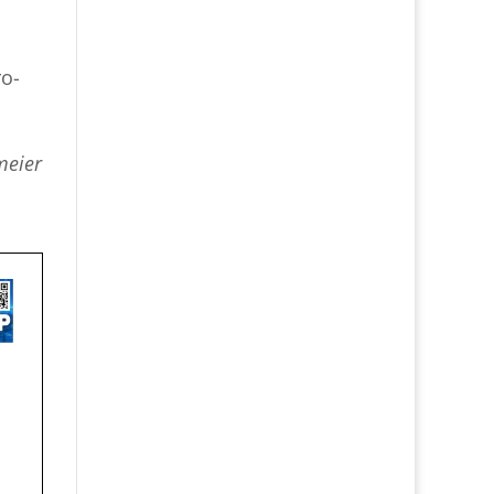
o-
meier