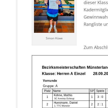
dieser Klas
Kadermitgli
Gewinnwahrs
Rangliste u
Simon Hüwe
Zum Abschlu