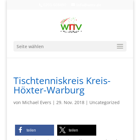
0203-608490
info@wttv.de
Seite wählen
Tischtenniskreis Kreis-
Höxter-Warburg
von
Michael Evers
|
29. Nov. 2018
|
Uncategorized
teilen
teilen