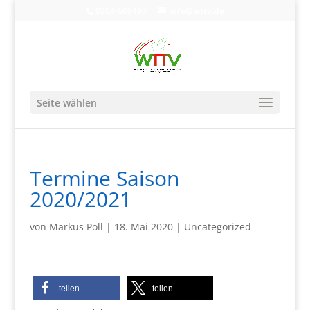
0203-608490
info@wttv.de
Seite wählen
Termine Saison
2020/2021
von
Markus Poll
|
18. Mai 2020
|
Uncategorized
teilen
teilen