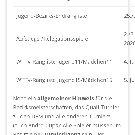
Jugend-Bezirks-Endrangliste
25./
2./3
Aufstiegs-/Relegationsspiele
202
WTTV-Rangliste Jugend11/Mädchen11
4. J
WTTV-Rangliste Jugend15/Mädchen15
5. J
Noch ein
allgemeiner Hinweis
für die
Bezirksmeisterschaften, das Quali-Turnier
zu den DEM und alle anderen Turniere
(auch Andro-Cups): Alle Spieler müssen im
Besitz einer
Turnierlizenz
sein. Der