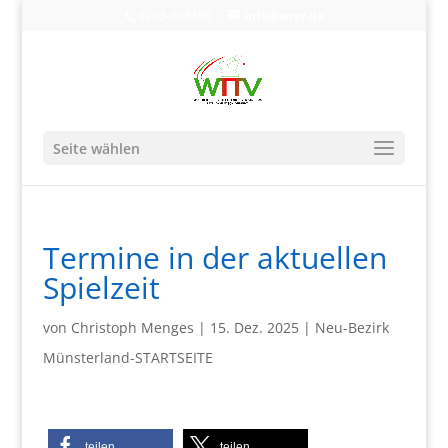
0203-608490
info@wttv.de
Seite wählen
Termine in der aktuellen
Spielzeit
von
Christoph Menges
|
15. Dez. 2025
|
Neu-Bezirk
Münsterland-STARTSEITE
teilen
teilen