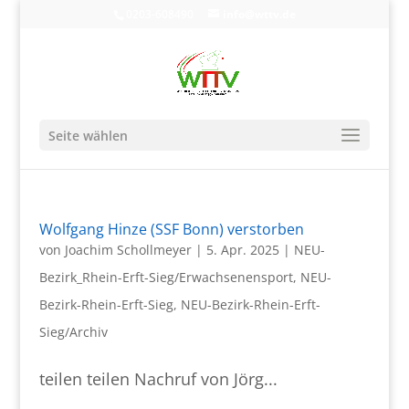
0203-608490
info@wttv.de
Seite wählen
Wolfgang Hinze (SSF Bonn) verstorben
von
Joachim Schollmeyer
|
5. Apr. 2025
|
NEU-
Bezirk_Rhein-Erft-Sieg/Erwachsenensport
,
NEU-
Bezirk-Rhein-Erft-Sieg
,
NEU-Bezirk-Rhein-Erft-
Sieg/Archiv
teilen teilen Nachruf von Jörg...