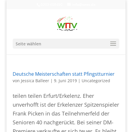
0203-608490
info@wttv.de
Seite wählen
Deutsche Meisterschaften statt Pfingstturnier
von
Jessica Balleer
|
9. Juni 2019
|
Uncategorized
teilen teilen Erfurt/Erkelenz. Eher
unverhofft ist der Erkelenzer Spitzenspieler
Frank Picken in das Teilnehmerfeld der
Senioren 40 nachgerückt. Bei seiner DM-
Premiere verkaufte er sich teuer. Es bleibt