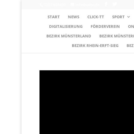
0203-608490
info@wttv.de
START
NEWS
CLICK-TT
SPORT
DIGITALISIERUNG
FÖRDERVEREIN
ON
BEZIRK MÜNSTERLAND
BEZIRK MÜNSTE
BEZIRK RHEIN-ERFT-SIEG
BEZ
Video-
Player