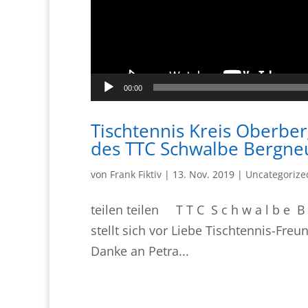
00:00
Tischtennis Kreis Oberbe
des TTC Schwalbe Bergneus
von
Frank Fiktiv
|
13. Nov. 2019
|
Uncategorize
teilen teilen T T C S c h w a l b e B 
stellt sich vor Liebe Tischtennis-Freu
Danke an Petra...