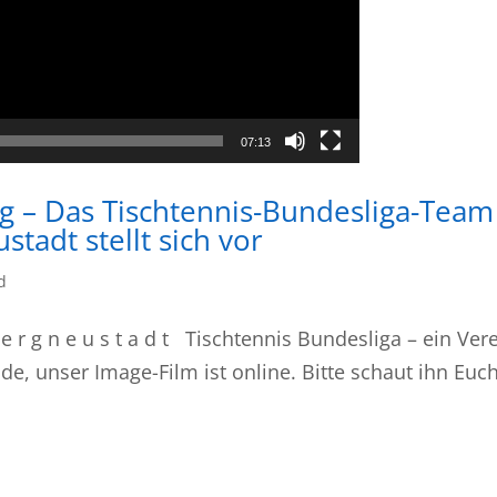
07:13
rg – Das Tischtennis-Bundesliga-Team
tadt stellt sich vor
d
e r g n e u s t a d t Tischtennis Bundesliga – ein Ver
nde, unser Image-Film ist online. Bitte schaut ihn Euc