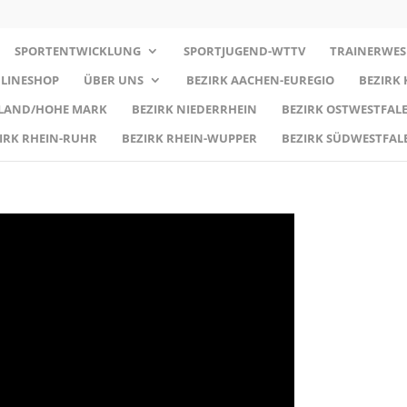
SPORTENTWICKLUNG
SPORTJUGEND-WTTV
TRAINERWES
LINESHOP
ÜBER UNS
BEZIRK AACHEN-EUREGIO
BEZIRK
RLAND/HOHE MARK
BEZIRK NIEDERRHEIN
BEZIRK OSTWESTFALE
IRK RHEIN-RUHR
BEZIRK RHEIN-WUPPER
BEZIRK SÜDWESTFAL