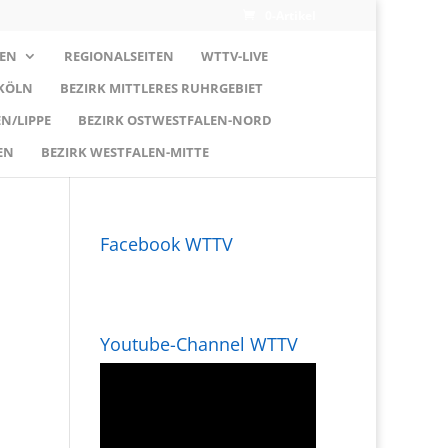
0-Artikel
EN
REGIONALSEITEN
WTTV-LIVE
 KÖLN
BEZIRK MITTLERES RUHRGEBIET
N/LIPPE
BEZIRK OSTWESTFALEN-NORD
EN
BEZIRK WESTFALEN-MITTE
Facebook WTTV
Youtube-Channel WTTV