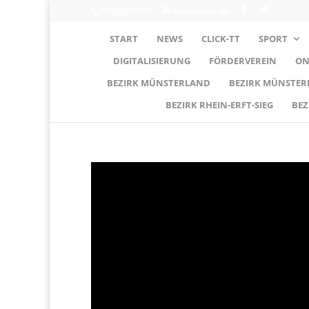
0203-608490
info@wttv.de
START
NEWS
CLICK-TT
SPORT
DIGITALISIERUNG
FÖRDERVEREIN
ON
BEZIRK MÜNSTERLAND
BEZIRK MÜNSTE
BEZIRK RHEIN-ERFT-SIEG
BEZ
Video-
Player