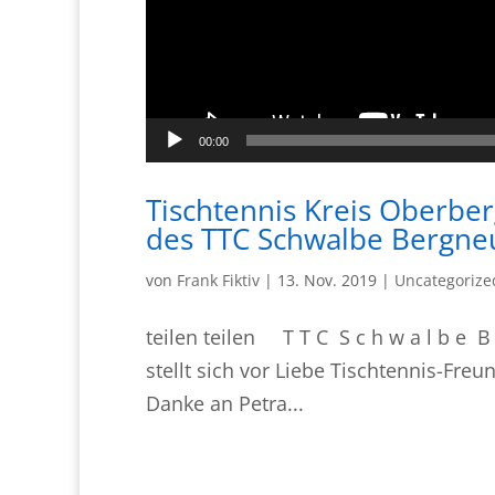
00:00
Tischtennis Kreis Oberbe
des TTC Schwalbe Bergneus
von
Frank Fiktiv
|
13. Nov. 2019
|
Uncategorize
teilen teilen T T C S c h w a l b e B 
stellt sich vor Liebe Tischtennis-Freu
Danke an Petra...