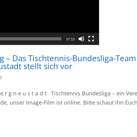
07:13
rg – Das Tischtennis-Bundesliga-Team
tadt stellt sich vor
d
e r g n e u s t a d t Tischtennis Bundesliga – ein Ver
nde, unser Image-Film ist online. Bitte schaut ihn Euc