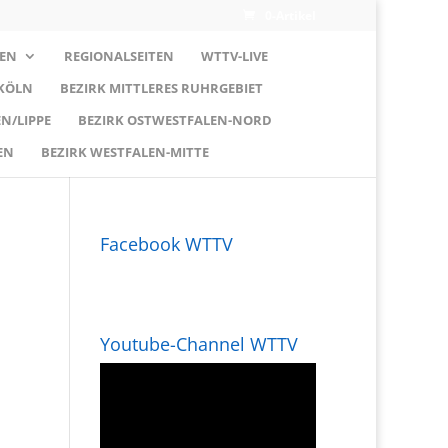
0-Artikel
EN
REGIONALSEITEN
WTTV-LIVE
 KÖLN
BEZIRK MITTLERES RUHRGEBIET
N/LIPPE
BEZIRK OSTWESTFALEN-NORD
EN
BEZIRK WESTFALEN-MITTE
Facebook WTTV
Youtube-Channel WTTV