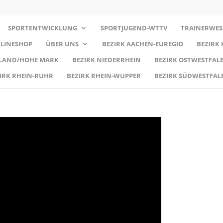
SPORTENTWICKLUNG
SPORTJUGEND-WTTV
TRAINERWES
LINESHOP
ÜBER UNS
BEZIRK AACHEN-EUREGIO
BEZIRK
RLAND/HOHE MARK
BEZIRK NIEDERRHEIN
BEZIRK OSTWESTFALE
IRK RHEIN-RUHR
BEZIRK RHEIN-WUPPER
BEZIRK SÜDWESTFAL