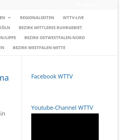
0-Artikel
EN
REGIONALSEITEN
WTTV-LIVE
 KÖLN
BEZIRK MITTLERES RUHRGEBIET
N/LIPPE
BEZIRK OSTWESTFALEN-NORD
EN
BEZIRK WESTFALEN-MITTE
ema
Facebook WTTV
Youtube-Channel WTTV
in