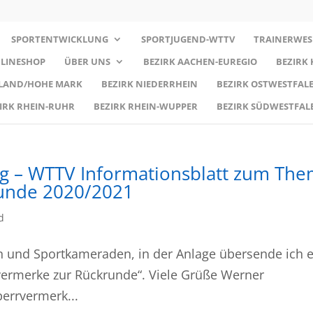
SPORTENTWICKLUNG
SPORTJUGEND-WTTV
TRAINERWES
LINESHOP
ÜBER UNS
BEZIRK AACHEN-EUREGIO
BEZIRK
RLAND/HOHE MARK
BEZIRK NIEDERRHEIN
BEZIRK OSTWESTFALE
IRK RHEIN-RUHR
BEZIRK RHEIN-WUPPER
BEZIRK SÜDWESTFAL
rg – WTTV Informationsblatt zum Th
unde 2020/2021
d
n und Sportkameraden, in der Anlage übersende ich e
ermerke zur Rückrunde“. Viele Grüße Werner
errvermerk...