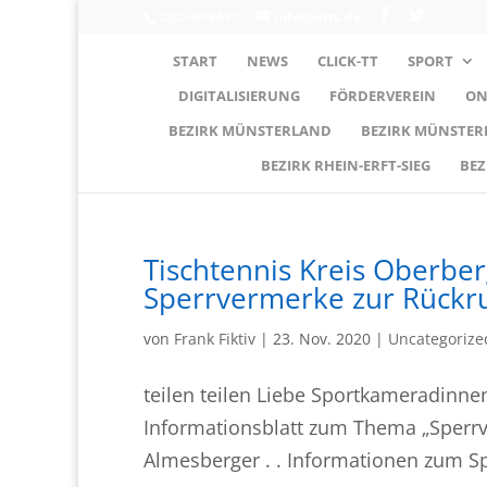
0203-608490
info@wttv.de
START
NEWS
CLICK-TT
SPORT
DIGITALISIERUNG
FÖRDERVEREIN
ON
BEZIRK MÜNSTERLAND
BEZIRK MÜNSTE
BEZIRK RHEIN-ERFT-SIEG
BEZ
Tischtennis Kreis Oberbe
Sperrvermerke zur Rückr
von
Frank Fiktiv
|
23. Nov. 2020
|
Uncategorize
teilen teilen Liebe Sportkameradinne
Informationsblatt zum Thema „Sperrv
Almesberger . . Informationen zum Sp